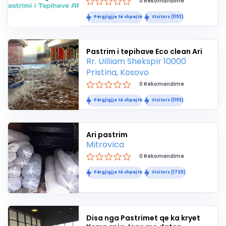
0 Rekomandime
Përgjigjje të shpejtë
Visitors (1193)
Pastrim i tepihave Eco clean Ari
Rr. Uilliam Shekspir 10000
Pristina, Kosovo
0 Rekomandime
Përgjigjje të shpejtë
Visitors (1193)
Ari pastrim
Mitrovica
0 Rekomandime
Përgjigjje të shpejtë
Visitors (1720)
Disa nga Pastrimet qe ka kryet