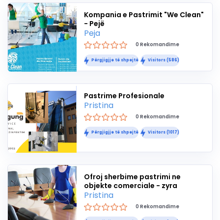
Kompania e Pastrimit "We Clean"
- Pejë
Peja
0 Rekomandime
Përgjigjje të shpejtë
Visitors (586)
Pastrime Profesionale
Pristina
0 Rekomandime
Përgjigjje të shpejtë
Visitors (1017)
Ofroj sherbime pastrimi ne
objekte comerciale - zyra
Pristina
0 Rekomandime