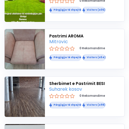
0 Rekomandime
Përgjigjje të shpejtë
Visitors (406)
Pastrimi AROMA
Mitrovic
0 Rekomandime
Përgjigjje të shpejtë
Visitors (454)
Sherbimet e Pastrimit BESI
Suharek kosov
0 Rekomandime
Përgjigjje të shpejtë
Visitors (498)