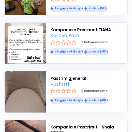
Përgjigjje të shpejtë
Visitors (568)
Kompania e Pastrimit TIANA
Kosovo Polje
0 Rekomandime
Përgjigjje të shpejtë
Visitors (452)
Pastrim gjeneral
Vushtrri
0 Rekomandime
Përgjigjje të shpejtë
Visitors (492)
Kompania e Pastrimit - Shala