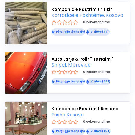
Kompania e Pastrimit “Tiki”
Korroticë e Poshtëme, Kosovo
0 Rekomandime
Përgjigjje të shpejtë
Visitors (441)
Auto Larje & Polir " Te Naimi"
Shipol, Mitrovicë
0 Rekomandime
Përgjigjje të shpejtë
Visitors (443)
Kompania e Pastrimit Besjana
Fushe Kosova
0 Rekomandime
Përgjigjje të shpejtë
Visitors (454)