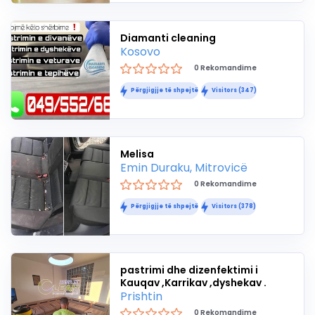
Diamanti cleaning
Kosovo
0 Rekomandime
Përgjigjje të shpejtë
Visitors (347)
Melisa
Emin Duraku, Mitrovicë
0 Rekomandime
Përgjigjje të shpejtë
Visitors (378)
pastrimi dhe dizenfektimi i
Kauqav ,Karrikav ,dyshekav .
Prishtin
0 Rekomandime