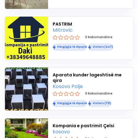
PASTRIM
Mitrovic
0 Rekomandime
Përgjigjje të shpejtë
Visitors (447)
Aparata kunder lageshtisë me
qira
Kosovo Polje
0 Rekomandime
Përgjigjje të shpejtë
Visitors (731)
Kompania e pastrimit Çelsi
kosovo