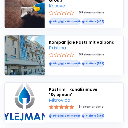
Group
Kosove
0 Rekomandime
Përgjigjje të shpejtë
Visitors (437)
Kompanija e Pastrimit Valbona
Pristina
0 Rekomandime
Përgjigjje të shpejtë
Visitors (522)
Pastrimi i kanalizimave
"Sylejmani"
Mitrovica
1 Rekomandime
Përgjigjje të shpejtë
Visitors (493)