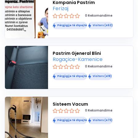
Kompania Pastrim
Ferizaj
0 Rekomandime
Përgjigjje të shpejtë
Visitors (462)
Pastrim Gjeneral Blini
Rogaçice-Kamenice
0 Rekomandime
Përgjigjje të shpejtë
Visitors (418)
Sisteem Vacum
0 Rekomandime
Përgjigjje të shpejtë
Visitors (473)