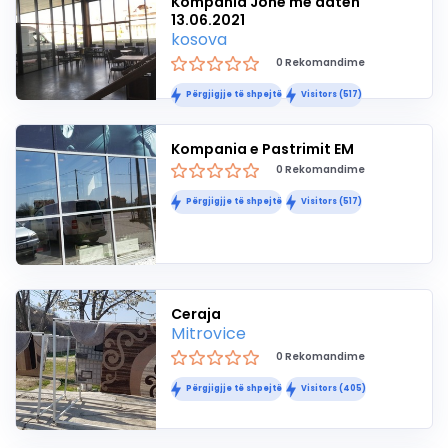
Kompania Jone me daten
13.06.2021
kosova
0 Rekomandime
Përgjigjje të shpejtë
Visitors (517)
Kompania e Pastrimit EM
0 Rekomandime
Përgjigjje të shpejtë
Visitors (517)
Ceraja
Mitrovice
0 Rekomandime
Përgjigjje të shpejtë
Visitors (405)