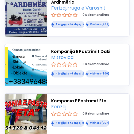
Ardhmëria
Ferizaj,rruga e Varoshit
0 Rekomandime
Përgjigjje të shpejtë
Visitors (467)
Kompanija E Pastrimit Daki
Mitrovica
0 Rekomandime
Përgjigjje të shpejtë
Visitors (500)
Kompania E Pastrimit Eta
Ferizaj
0 Rekomandime
Përgjigjje të shpejtë
Visitors (657)