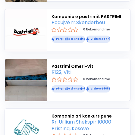
Kompania e pastrimit PASTRIMI
Podujvë rr.Skenderbeu
0 Rekomandime
Përgjigjje të shpejtë
Visitors (477)
Pastrimi Omeri-Viti
R122, Viti
0 Rekomandime
Përgjigjje të shpejtë
Visitors (668)
Kompania ari konkurs pune
Rr. Uilliam Shekspir 10000
Pristina, Kosovo