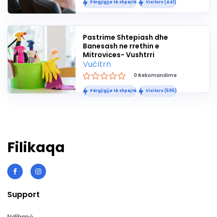
Përgjigjje të shpejtë
Visitors (441)
Pastrime Shtepiash dhe
Banesash ne rrethin e
Mitrovices- Vushtrri
Vučitrn
0 Rekomandime
Përgjigjje të shpejtë
Visitors (595)
Filikaqa
Support