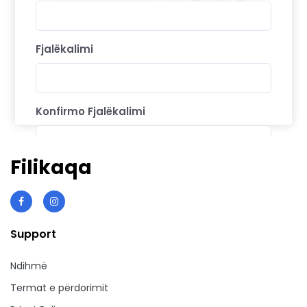
Fjalëkalimi
Konfirmo Fjalëkalimi
Filikaqa
Unë pranoj Kushtet e përdorimit dhe politikën
e privatësisë
Support
Ndihmë
Termat e përdorimit