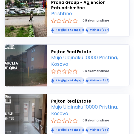
Prona Group - Agjencion
Patundshmërie
Prishtinë
0 Rekomandime
Përgjigjje të shpejtë
Visitors (927)
Pejton Real Estate
Mujo Ulqinaku 10000 Pristina,
Kosovo
0 Rekomandime
Përgjigjje të shpejtë
Visitors (549)
Pejton Real Estate
Mujo Ulqinaku 10000 Pristina,
Kosovo
0 Rekomandime
Përgjigjje të shpejtë
Visitors (549)