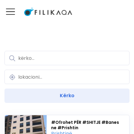
#Ofrohet PËR ‪‎#SHITJE #Banes
ne #Prishtin
Prishtinë