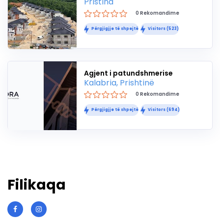
Pristina
0 Rekomandime
Përgjigjje të shpejtë
Visitors (523)
Agjent i patundshmerise
Kalabria, Prishtinë
0 Rekomandime
Përgjigjje të shpejtë
Visitors (694)
Filikaqa