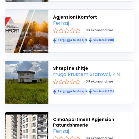
Agjensioni Komfort
Ferizaj
0 Rekomandime
Përgjigjje të shpejtë
Visitors (1008)
Shtepi ne shitje
rruga Rrustem Statovci, P.N.
0 Rekomandime
Përgjigjje të shpejtë
Visitors (1073)
CimaApartment Agjension
Patundshmerie
Ferizaj
0 Rekomandime