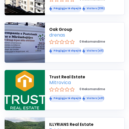
Përgjigjje të shpejtë
Visitors (395)
Oak Group
drenas
0 Rekomandime
Përgjigjje të shpejtë
Visitors (411)
Trust Real Estate
Mitrovica
0 Rekomandime
Përgjigjje të shpejtë
Visitors (431)
ILLYRIANS Real Estate