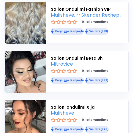
Sallon Ondulimi Fashion VIP
Malishevë, rr.Skender Rexhepi,
0 Rekomandime
Përgjigjje të shpejtë
Visitors (583)
Sallon Ondulimi Besa Bh
Mitrovicë
0 Rekomandime
Përgjigjje të shpejtë
Visitors (569)
Salloni ondulimi Xija
Malishevë
0 Rekomandime
Përgjigjje të shpejtë
Visitors (549)