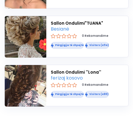
Sallon Ondulimi"TUANA"
Besianë
0 Rekomandime
Përgjigjje të shpejtë
Visitors (494)
Sallon Ondulimi ''Lona''
ferizaj kosovo
0 Rekomandime
Përgjigjje të shpejtë
Visitors (480)