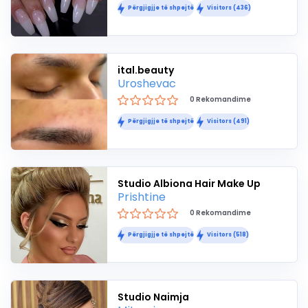
Përgjigjje të shpejtë
Visitors (436)
ital.beauty
Uroshevac
0 Rekomandime
Përgjigjje të shpejtë
Visitors (491)
Studio Albiona Hair Make Up
Prishtine
0 Rekomandime
Përgjigjje të shpejtë
Visitors (518)
Studio Naimja