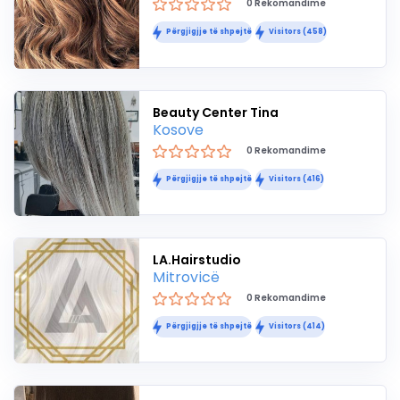
0 Rekomandime
Përgjigjje të shpejtë
Visitors (458)
Beauty Center Tina
Kosove
0 Rekomandime
Përgjigjje të shpejtë
Visitors (416)
LA.Hairstudio
Mitrovicë
0 Rekomandime
Përgjigjje të shpejtë
Visitors (414)