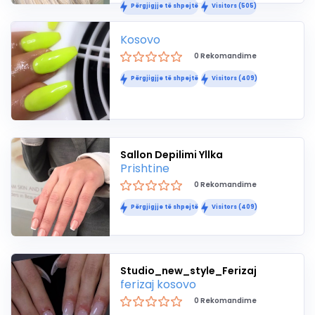
Përgjigjje të shpejtë
Visitors (505)
Kosovo
0 Rekomandime
Përgjigjje të shpejtë
Visitors (409)
Sallon Depilimi Yllka
Prishtine
0 Rekomandime
Përgjigjje të shpejtë
Visitors (409)
Studio_new_style_Ferizaj
ferizaj kosovo
0 Rekomandime