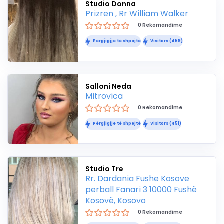
Studio Donna
Prizren , Rr William Walker
0 Rekomandime
Përgjigjje të shpejtë
Visitors (459)
Salloni Neda
Mitrovica
0 Rekomandime
Përgjigjje të shpejtë
Visitors (451)
Studio Tre
Rr. Dardania Fushe Kosove
perball Fanari 3 10000 Fushë
Kosovë, Kosovo
0 Rekomandime