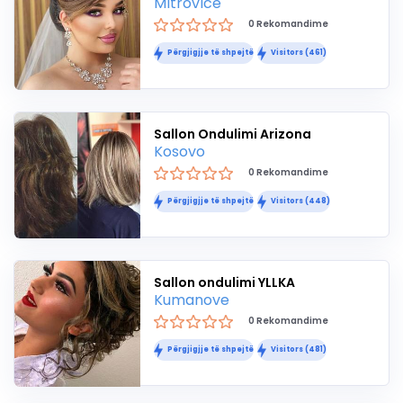
Mitrovice
0 Rekomandime
Përgjigjje të shpejtë
Visitors (461)
Sallon Ondulimi Arizona
Kosovo
0 Rekomandime
Përgjigjje të shpejtë
Visitors (448)
Sallon ondulimi YLLKA
Kumanove
0 Rekomandime
Përgjigjje të shpejtë
Visitors (481)