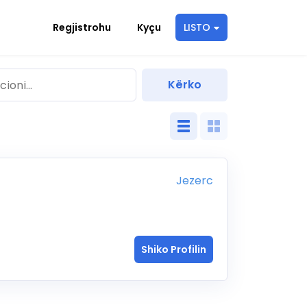
Regjistrohu
Kyçu
LISTO
Jezerc
Shiko Profilin