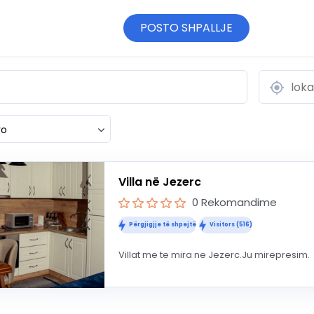
POSTO SHPALLJE
ro
Villa në Jezerc
0 Rekomandime
Përgjigjje të shpejtë
Visitors (516)
Villat me te mira ne Jezerc.Ju mirepresim.