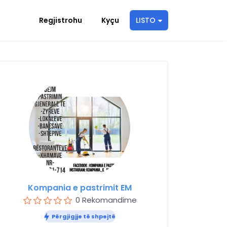
Regjistrohu
Kyçu
LISTO
Kompania e pastrimit EM
0 Rekomandime
Përgjigjje të shpejtë