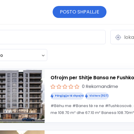
POSTO SHPALLJE
ro
Ofrojm per Shitje Bansa ne Fushk
0 Rekomandime
Përgjigjje të shpejtë
Visitors (927)
#Bëhu me #Banes të re ne #Fushkosovë.
me 108.70 m² dhe 67.10 m² Banesa 108.70m² n