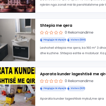
njërën nga zonat më të pershtatshme për b
Shtepia me qera
0 Rekomandime
Përgjigjje të shpejtë
Visitors (500)
Leshohet shtepia me qera, ka 160 m² 3 dh
dhe kuzhine. Shtepia eshte e mobiluar. Ka p
Aparata kunder lageshtisë me qi
0 Rekomandime
Përgjigjje të shpejtë
Visitors (621)
Aparata kunder lageshtisë mykut,me qira