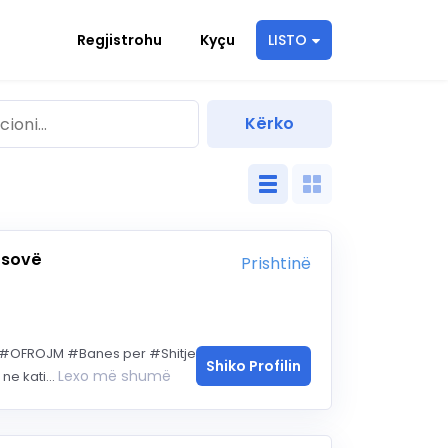
Regjistrohu
Kyçu
LISTO
osovë
Prishtinë
 #OFROJM #Banes per #Shitje
Shiko Profilin
Lexo më shumë
e kati...