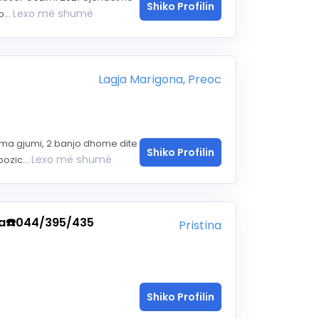
Shiko Profilin
Lexo më shumë
...
Lagja Marigona, Preoc
oma gjumi, 2 banjo dhome dite
Shiko Profilin
Lexo më shumë
ozic...
ra☎️044/395/435
Pristina
Shiko Profilin