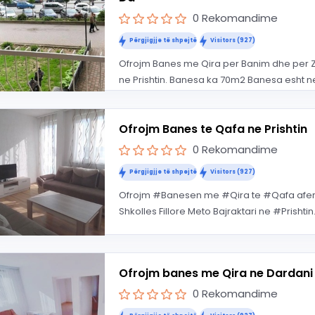
0 Rekomandime
Përgjigjje të shpejtë
Visitors (927)
Ofrojm Banes me Qira per Banim dhe per Zyr
ne Prishtin. Banesa ka 70m2 Banesa esht ne
Ofrojm Banes te Qafa ne Prishtin
0 Rekomandime
Përgjigjje të shpejtë
Visitors (927)
Ofrojm #Banesen me #Qira te #Qafa afer i
Shkolles Fillore Meto Bajraktari ne #Prishtin. 
Ofrojm banes me Qira ne Dardani
0 Rekomandime