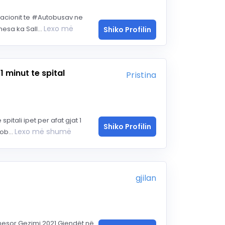
ionit te #Autobusav ne
Lexo më
esa ka Sall...
Shiko Profilin
1 minut te spital
Pristina
spitali ipet per afat gjat 1
Shiko Profilin
Lexo më shumë
ob...
gjilan
nesor Gezimi 2021 Gjendët në