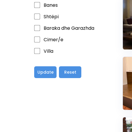
Banes
Shtëpi
Baraka dhe Garazhda
Cimer/e
Villa
Update
Reset
view