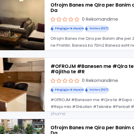
Ofrojm Banes me Qira per Banim dh
Da
0 Rekomandime
Përgjigjje të shpejtë
Visitors (927)
Ofrojm Banes me Qira per Banim dhe per Zyr
ne Prishtin. Banesa ka 70m2 Banesa esht ne
#OFROJM #Banesen me #Qira te
#Gjitha te #R
0 Rekomandime
Përgjigjje të shpejtë
Visitors (927)
#OFROJM #Banesen me #Qira te #Sapo #M
#Reja mbi #Shkollen #Teknike #Perball #A
shumë
Ofrojm Banes me Qira per Banim dh
Da