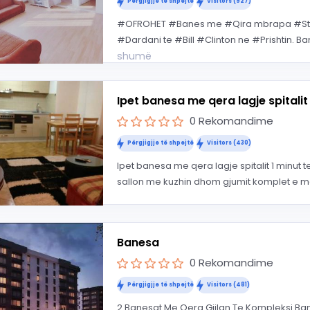
Përgjigjje të shpejtë
Visitors (927)
#OFROHET #Banes me #Qira mbrapa #Stac
#Dardani te #Bill #Clinton ne #Prishtin. Ban
shumë
Ipet banesa me qera lagje spitalit 
0 Rekomandime
Përgjigjje të shpejtë
Visitors (430)
Ipet banesa me qera lagje spitalit 1 minut te 
sallon me kuzhin dhom gjumit komplet e m
Banesa
0 Rekomandime
Përgjigjje të shpejtë
Visitors (481)
2 Banesat Me Qera Gjilan Te Kompleksi Ba