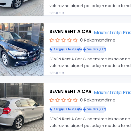
veturav ne airport posedojm modele te ndr
shumë
SEVEN RENT A CAR
Maxhistralja Pr
0 Rekomandime
Përgjigjje të shpejtë
Visitors (607)
SEVEN Rent A Car Gjindemi me lokacion ne 
veturav ne airport posedojm modele te ndr
shumë
SEVEN RENT A CAR
Maxhistralja Pr
0 Rekomandime
Përgjigjje të shpejtë
Visitors (607)
SEVEN Rent A Car Gjindemi me lokacion ne 
veturav ne airport posedojm modele te ndr