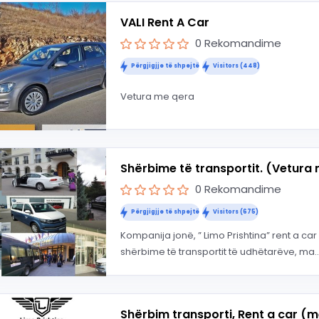
VALI Rent A Car
0 Rekomandime
Përgjigjje të shpejtë
Visitors (448)
Vetura me qera
Shërbime të transportit. (Vetura 
0 Rekomandime
Përgjigjje të shpejtë
Visitors (675)
Kompanija jonë, ” Limo Prishtina” rent a ca
shërbime të transportit të udhëtarëve, ma..
Shërbim transporti, Rent a car (m