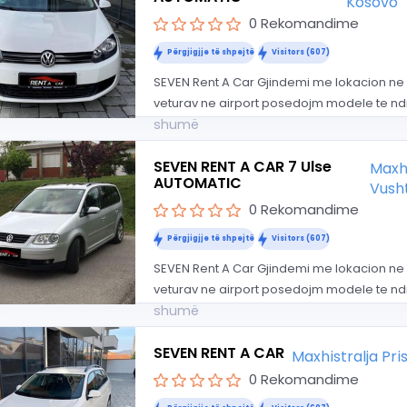
Kosovo
0 Rekomandime
Përgjigjje të shpejtë
Visitors (607)
SEVEN Rent A Car Gjindemi me lokacion ne 
veturav ne airport posedojm modele te ndr
shumë
SEVEN RENT A CAR 7 Ulse
Maxhi
AUTOMATIC
Vusht
0 Rekomandime
Përgjigjje të shpejtë
Visitors (607)
SEVEN Rent A Car Gjindemi me lokacion ne 
veturav ne airport posedojm modele te ndr
shumë
SEVEN RENT A CAR
Maxhistralja Pr
0 Rekomandime