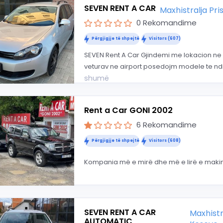
SEVEN RENT A CAR
Maxhistralja Pr
0 Rekomandime
Përgjigjje të shpejtë
Visitors (607)
SEVEN Rent A Car Gjindemi me lokacion ne 
veturav ne airport posedojm modele te ndr
shumë
Rent a Car GONI 2002
6 Rekomandime
Përgjigjje të shpejtë
Visitors (608)
Kompania më e mirë dhe më e lirë e maki
SEVEN RENT A CAR
Maxhistr
AUTOMATIC