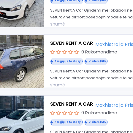
Përgjigjje të shpejtë
Visitors (607)
SEVEN Rent A Car Gjindemi me lokacion ne 
veturav ne airport posedojm modele te ndr
shumë
SEVEN RENT A CAR
Maxhistralja Pr
0 Rekomandime
Përgjigjje të shpejtë
Visitors (607)
SEVEN Rent A Car Gjindemi me lokacion ne 
veturav ne airport posedojm modele te ndr
shumë
SEVEN RENT A CAR
Maxhistralja Pr
0 Rekomandime
Përgjigjje të shpejtë
Visitors (607)
SEVEN Rent A Car Gjindemi me lokacion ne 