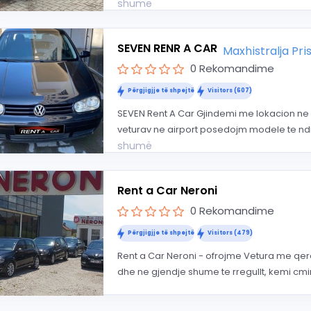
shumë
SEVEN RENR A CAR
Maxhistralja Pr
0 Rekomandime
Përgjigjje të shpejtë
Visitors (607)
SEVEN Rent A Car Gjindemi me lokacion ne 
veturav ne airport posedojm modele te ndr
shumë
Rent a Car Neroni
0 Rekomandime
Përgjigjje të shpejtë
Visitors (479)
Rent a Car Neroni - ofrojme Vetura me qer
dhe ne gjendje shume te rregullt, kemi cm