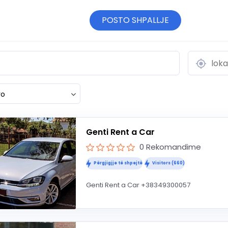
POSTO SHPALLJE
ro
Genti Rent a Car
0 Rekomandime
Përgjigjje të shpejtë
Visitors (660)
Genti Rent a Car +38349300057