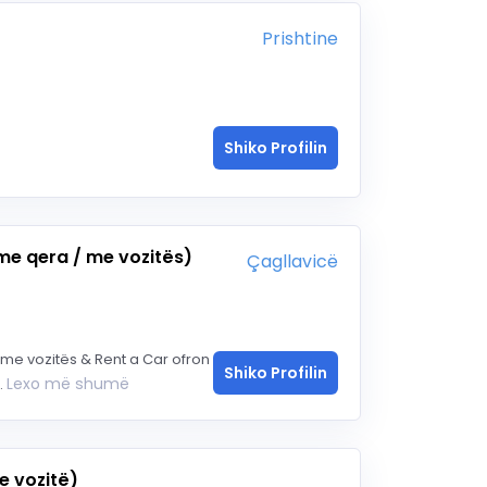
Prishtine
Shiko Profilin
me qera / me vozitës)
Çagllavicë
r me vozitës & Rent a Car ofron
Shiko Profilin
Lexo më shumë
.
e vozitë)