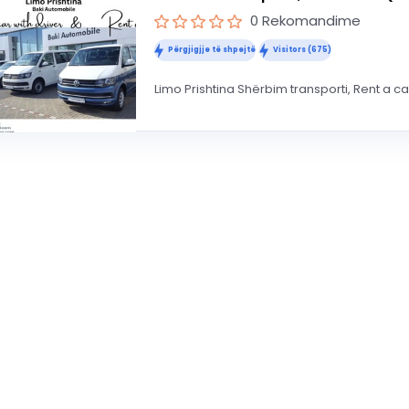
0 Rekomandime
Përgjigjje të shpejtë
Visitors (675)
Limo Prishtina Shërbim transporti, Rent a c