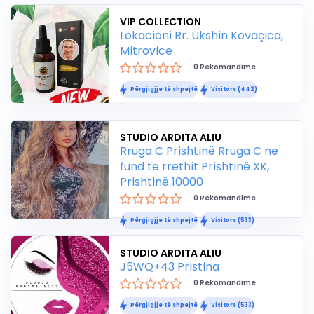
VIP COLLECTION
Lokacioni Rr. Ukshin Kovaçica,
Mitrovice
0 Rekomandime
Përgjigjje të shpejtë
Visitors (442)
STUDIO ARDITA ALIU
Rruga C Prishtinë Rruga C ne
fund te rrethit Prishtinë XK,
Prishtinë 10000
0 Rekomandime
Përgjigjje të shpejtë
Visitors (533)
STUDIO ARDITA ALIU
J5WQ+43 Pristina
0 Rekomandime
Përgjigjje të shpejtë
Visitors (533)