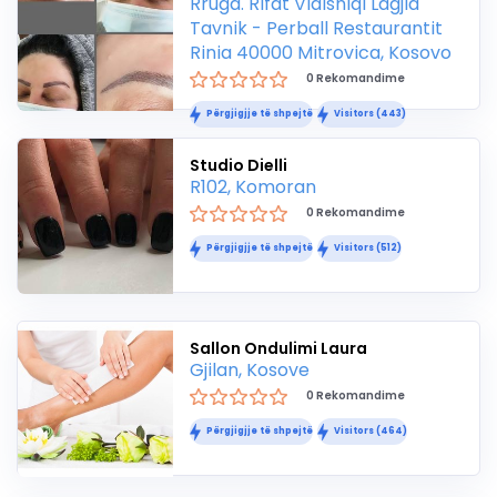
Rruga. Rifat Vidishiqi Lagjia
Tavnik - Perball Restaurantit
Rinia 40000 Mitrovica, Kosovo
0 Rekomandime
Përgjigjje të shpejtë
Visitors (443)
Studio Dielli
R102, Komoran
0 Rekomandime
Përgjigjje të shpejtë
Visitors (512)
Sallon Ondulimi Laura
Gjilan, Kosove
0 Rekomandime
Përgjigjje të shpejtë
Visitors (464)