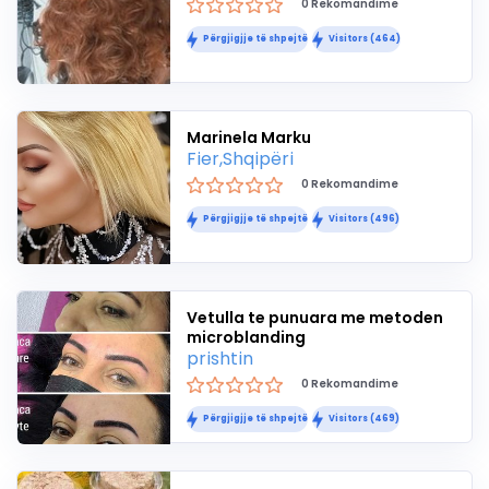
0 Rekomandime
Përgjigjje të shpejtë
Visitors (464)
Marinela Marku
Fier,Shqipëri
0 Rekomandime
Përgjigjje të shpejtë
Visitors (496)
Vetulla te punuara me metoden
microblanding
prishtin
0 Rekomandime
Përgjigjje të shpejtë
Visitors (469)