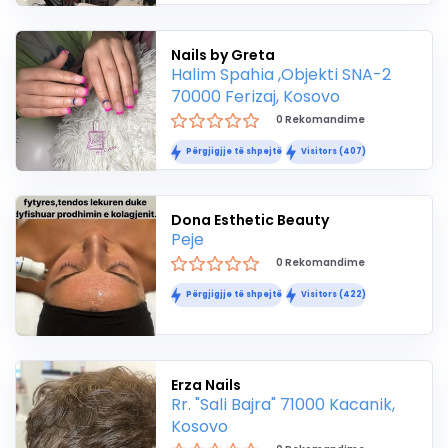
Nails by Greta
Halim Spahia ,Objekti SNA-2
70000 Ferizaj, Kosovo
0 Rekomandime
Përgjigjje të shpejtë
Visitors (407)
Dona Esthetic Beauty
Peje
0 Rekomandime
Përgjigjje të shpejtë
Visitors (422)
Erza Nails
Rr. "Sali Bajra" 71000 Kacanik,
Kosovo