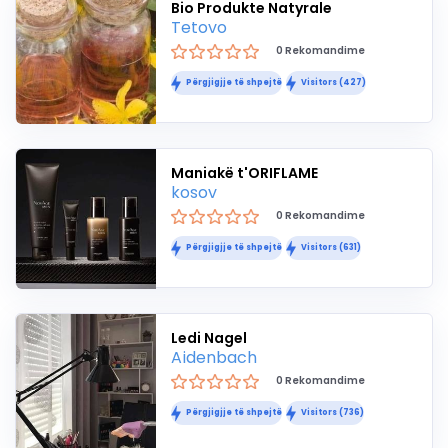
Bio Produkte Natyrale
Tetovo
0 Rekomandime
Përgjigjje të shpejtë
Visitors (427)
Maniakë t'ORIFLAME
kosov
0 Rekomandime
Përgjigjje të shpejtë
Visitors (631)
Ledi Nagel
Aidenbach
0 Rekomandime
Përgjigjje të shpejtë
Visitors (736)