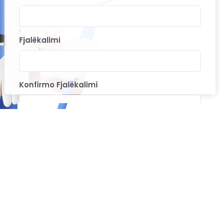
Fjalëkalimi
Konfirmo Fjalëkalimi
Unë pranoj Kushtet e përdorimit dhe politikën e
privatësisë