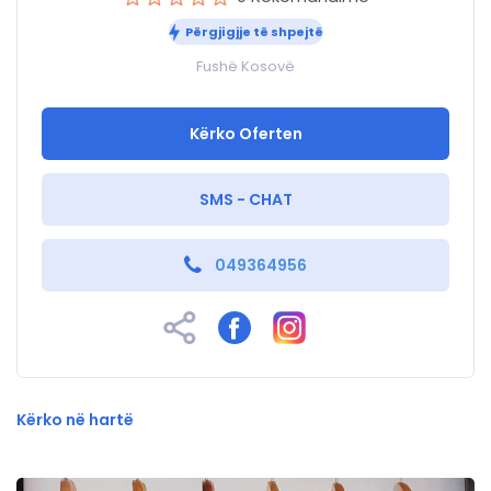
Përgjigjje të shpejtë
Fushë Kosovë
Kërko Oferten
SMS - CHAT
049364956
Kërko në hartë