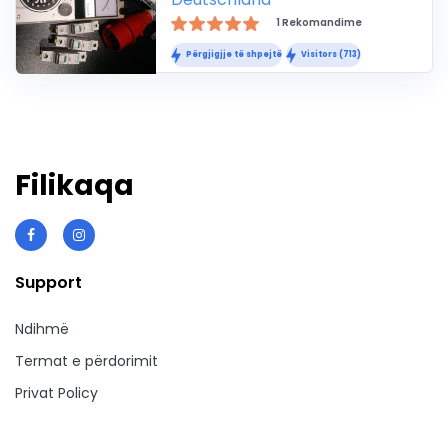
1 Rekomandime
Përgjigjje të shpejtë
Visitors (713)
Filikaqa
Support
Ndihmë
Termat e përdorimit
Privat Policy