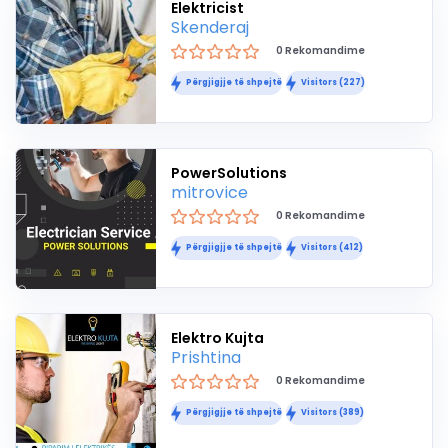
Elektricist
Skenderaj
0 Rekomandime
Përgjigjje të shpejtë
Visitors (227)
PowerSolutions
mitrovice
0 Rekomandime
Përgjigjje të shpejtë
Visitors (412)
Elektro Kujta
Prishtina
0 Rekomandime
Përgjigjje të shpejtë
Visitors (389)