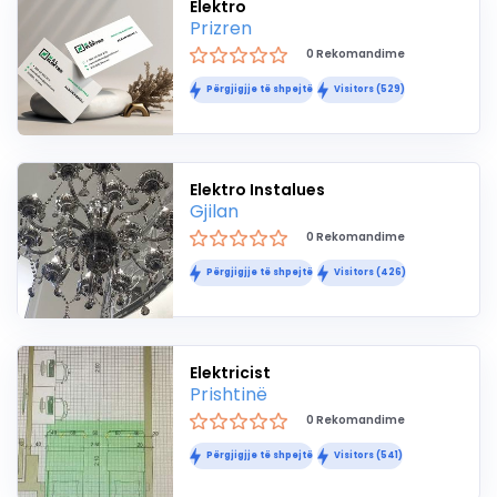
Elektro
Prizren
0 Rekomandime
Përgjigjje të shpejtë
Visitors (529)
Elektro Instalues
Gjilan
0 Rekomandime
Përgjigjje të shpejtë
Visitors (426)
Elektricist
Prishtinë
0 Rekomandime
Përgjigjje të shpejtë
Visitors (541)