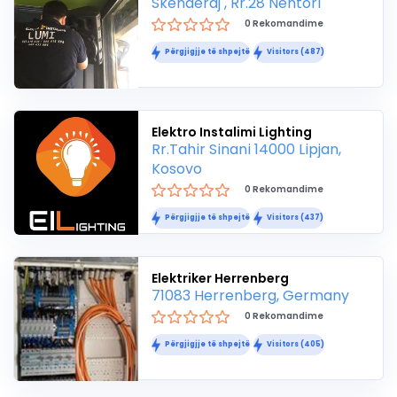
Skënderaj , Rr.28 Nëntori
0 Rekomandime
Përgjigjje të shpejtë
Visitors (487)
Elektro Instalimi Lighting
Rr.Tahir Sinani 14000 Lipjan,
Kosovo
0 Rekomandime
Përgjigjje të shpejtë
Visitors (437)
Elektriker Herrenberg
71083 Herrenberg, Germany
0 Rekomandime
Përgjigjje të shpejtë
Visitors (405)