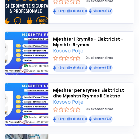
0 Rekomandime
Përgjigjje të shpejtë
Visitors (124)
Mjeshter i Rrymës - Elektricist -
Mjeshtri Rrymes
Kosovo Polje
0 Rekomandime
Përgjigjje të shpejtë
Visitors (233)
Mjeshter per Rryme II Elektricist
dhe Mjeshtri Rrymes II Elektric
Kosovo Polje
0 Rekomandime
Përgjigjje të shpejtë
Visitors (233)