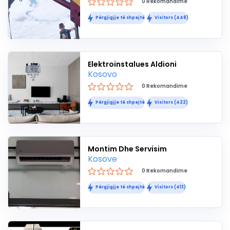
0 Rekomandime
Përgjigjje të shpejtë
Visitors (448)
Elektroinstalues Aldioni
Kosovo
0 Rekomandime
Përgjigjje të shpejtë
Visitors (422)
Montim Dhe Servisim
Kosove
0 Rekomandime
Përgjigjje të shpejtë
Visitors (413)