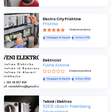
Electro City Prishtine
Pristina
1 Rekomandime
Përgjigjje të shpejtë
Visitors (713)
Elektricist
Fushë Kosovë
0 Rekomandime
Përgjigjje të shpejtë
Visitors (514)
Tekink i Elektros
52531 Übach-Palenberg,
Deutschland