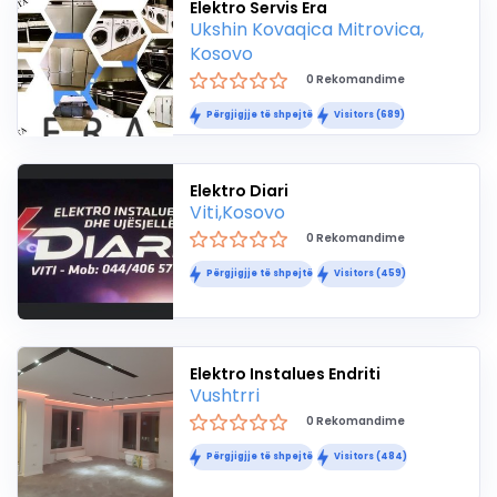
Elektro Servis Era
Ukshin Kovaqica Mitrovica,
Kosovo
0 Rekomandime
Përgjigjje të shpejtë
Visitors (689)
Elektro Diari
Viti,Kosovo
0 Rekomandime
Përgjigjje të shpejtë
Visitors (459)
Elektro Instalues Endriti
Vushtrri
0 Rekomandime
Përgjigjje të shpejtë
Visitors (484)