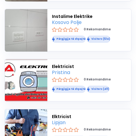
Instalime Elektrike
Kosovo Polje
0 Rekomandime
Përgjigjje të shpejtë
Visitors (514)
Elektricist
Pristina
0 Rekomandime
Përgjigjje të shpejtë
Visitors (411)
Elktricist
Lipjan
0 Rekomandime