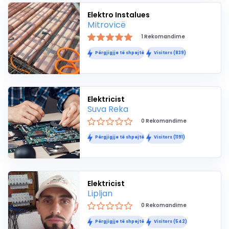
Elektro Instalues
Mitrovicë
1 Rekomandime
Përgjigjje të shpejtë
Visitors (839)
Elektricist
Suva Reka
0 Rekomandime
Përgjigjje të shpejtë
Visitors (1191)
Elektricist
Lipljan
0 Rekomandime
Përgjigjje të shpejtë
Visitors (542)