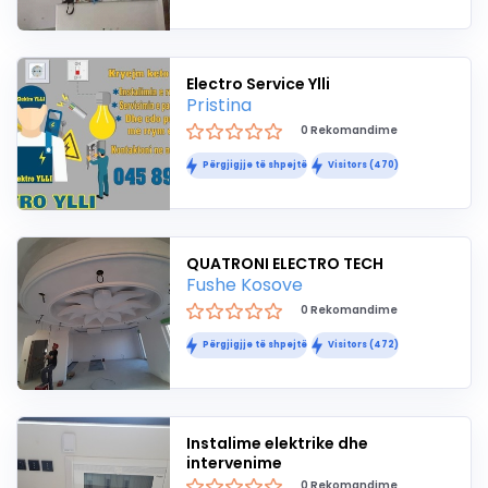
Electro Service Ylli
Pristina
0 Rekomandime
Përgjigjje të shpejtë
Visitors (470)
QUATRONI ELECTRO TECH
Fushe Kosove
0 Rekomandime
Përgjigjje të shpejtë
Visitors (472)
Instalime elektrike dhe
intervenime
0 Rekomandime