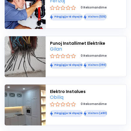
Ferizaj
0 Rekomandime
Përgjigjje të shpejtë
Visitors (535)
Punoj Installimet Elektrike
Gilan
0 Rekomandime
Përgjigjje të shpejtë
Visitors (390)
Elektro Instalues
Obiliq
0 Rekomandime
Përgjigjje të shpejtë
Visitors (480)