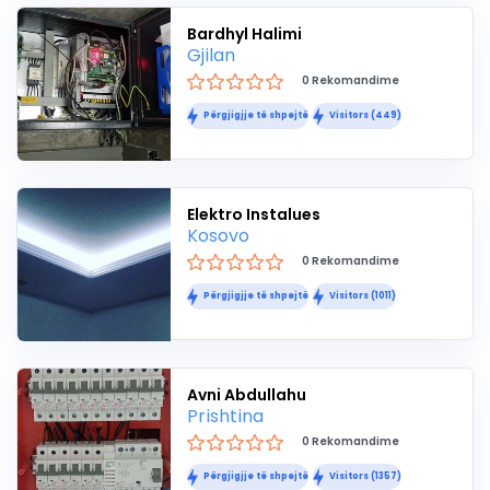
Bardhyl Halimi
Gjilan
0 Rekomandime
Përgjigjje të shpejtë
Visitors (449)
Elektro Instalues
Kosovo
0 Rekomandime
Përgjigjje të shpejtë
Visitors (1011)
Avni Abdullahu
Prishtina
0 Rekomandime
Përgjigjje të shpejtë
Visitors (1357)