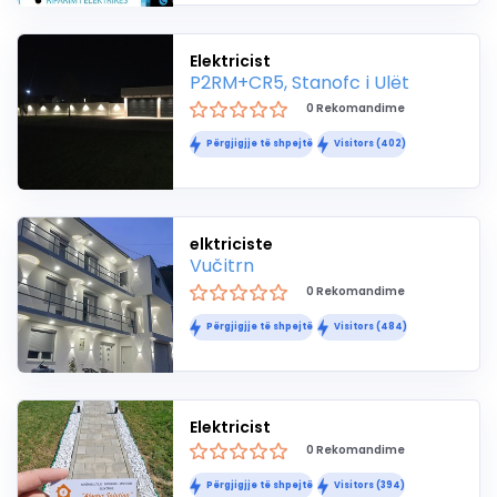
Elektricist
P2RM+CR5, Stanofc i Ulët
0 Rekomandime
Përgjigjje të shpejtë
Visitors (402)
elktriciste
Vučitrn
0 Rekomandime
Përgjigjje të shpejtë
Visitors (484)
Elektricist
0 Rekomandime
Përgjigjje të shpejtë
Visitors (394)