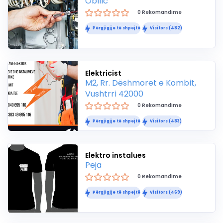
Obilić
0 Rekomandime
Përgjigjje të shpejtë
Visitors (482)
Elektricist
M2, Rr. Dëshmoret e Kombit,
Vushtrri 42000
0 Rekomandime
Përgjigjje të shpejtë
Visitors (483)
Elektro instalues
Peja
0 Rekomandime
Përgjigjje të shpejtë
Visitors (469)