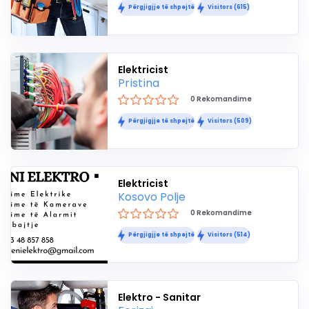
Përgjigjje të shpejtë
Visitors (615)
Elektricist
Pristina
0 Rekomandime
Përgjigjje të shpejtë
Visitors (509)
Elektricist
Kosovo Polje
0 Rekomandime
Përgjigjje të shpejtë
Visitors (514)
Elektro - Sanitar