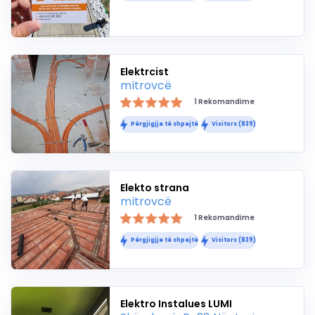
Elektrcist
mitrovcë
1 Rekomandime
Përgjigjje të shpejtë
Visitors (839)
Elekto strana
mitrovcë
1 Rekomandime
Përgjigjje të shpejtë
Visitors (839)
Elektro Instalues LUMI