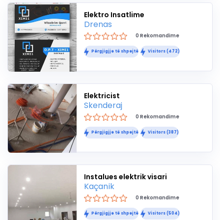
Elektro Insatlime
Drenas
0 Rekomandime
Përgjigjje të shpejtë
Visitors (472)
Elektricist
Skenderaj
0 Rekomandime
Përgjigjje të shpejtë
Visitors (387)
Instalues elektrik visari
Kaçanik
0 Rekomandime
Përgjigjje të shpejtë
Visitors (504)