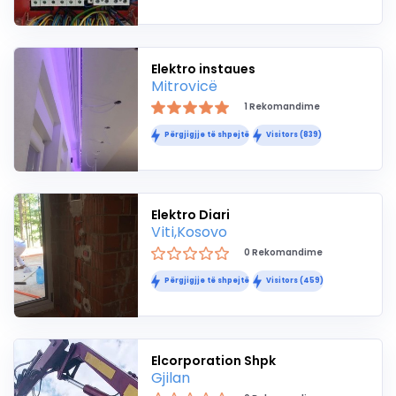
Elektro instaues
Mitrovicë
1 Rekomandime
Përgjigjje të shpejtë
Visitors (839)
Elektro Diari
Viti,Kosovo
0 Rekomandime
Përgjigjje të shpejtë
Visitors (459)
Elcorporation Shpk
Gjilan