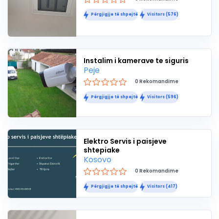
Përgjigjje të shpejtë
Visitors (576)
Instalim i kamerave te siguris
Peje
0 Rekomandime
Përgjigjje të shpejtë
Visitors (596)
Elektro Servis i paisjeve
shtepiake
Kosovo
0 Rekomandime
Përgjigjje të shpejtë
Visitors (417)