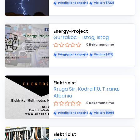
Përgjigjje të shpejtë
Visitors (722)
Energy-Project
Gurrakoc - Istog, Istog
0 Rekomandime
Përgjigjje të shpejtë
Visitors (415)
Elektricist
Rruga Siri Kodra 110, Tirana,
Albania
0 Rekomandime
Përgjigjje të shpejtë
Visitors (509)
Elektricist