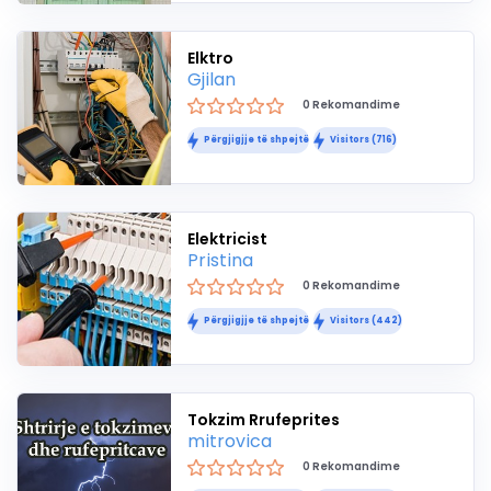
Elktro
Gjilan
0 Rekomandime
Përgjigjje të shpejtë
Visitors (716)
Elektricist
Pristina
0 Rekomandime
Përgjigjje të shpejtë
Visitors (442)
Tokzim Rrufeprites
mitrovica
0 Rekomandime