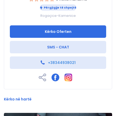
Përgjigjje të shpejtë
Rogaçice-Kamenice
Kërko Oferten
SMS - CHAT
+38344938021
Kërko në hartë