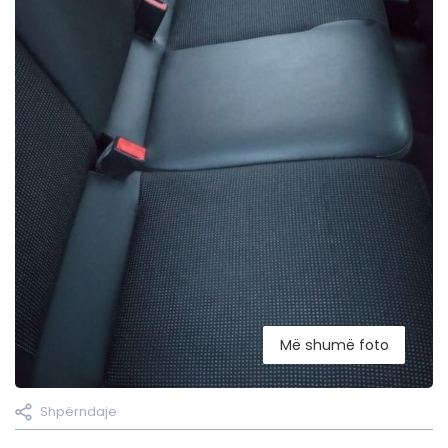
Më shumë foto
Shpërndaje