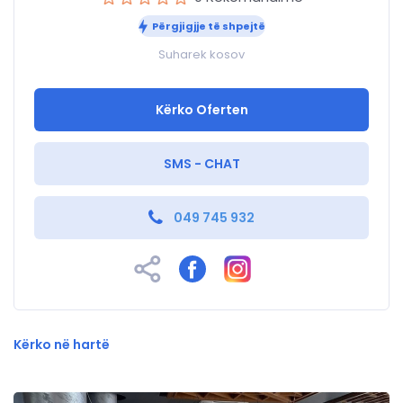
Përgjigjje të shpejtë
Suharek kosov
Kërko Oferten
SMS - CHAT
049 745 932
Kërko në hartë