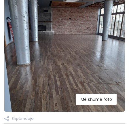
Më shumë foto
Shpërndaje