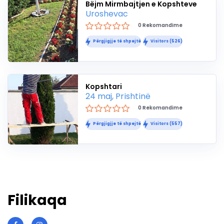
Bëjm Mirmbajtjen e Kopshteve
Uroshevac
0 Rekomandime
Përgjigjje të shpejtë
Visitors (526)
Kopshtari
24 maj, Prishtinë
0 Rekomandime
Përgjigjje të shpejtë
Visitors (557)
Filikaqa