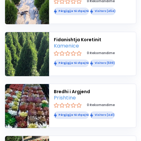
0 Rekomandime
Përgjigjje të shpejtë
Visitors (454)
Fidanishtja Koretinit
Kamenice
0 Rekomandime
Përgjigjje të shpejtë
Visitors (500)
Bredhi i Argjend
Prishtine
0 Rekomandime
Përgjigjje të shpejtë
Visitors (441)