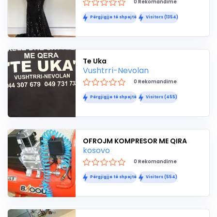
0 Rekomandime
Përgjigjje të shpejtë
Visitors (1354)
Te Uka
Vushtrri-Nevolan
0 Rekomandime
Përgjigjje të shpejtë
Visitors (455)
OFROJM KOMPRESOR ME QIRA
kosovo
0 Rekomandime
Përgjigjje të shpejtë
Visitors (554)