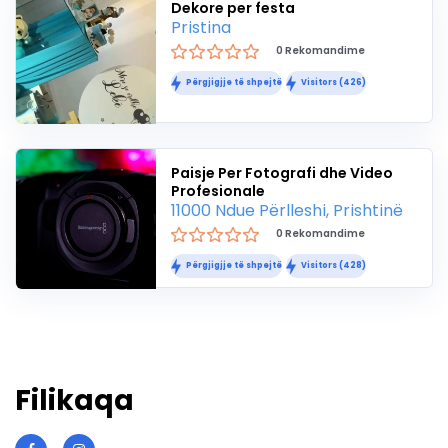
Dekore per festa
Pristina
0 Rekomandime
Përgjigjje të shpejtë
Visitors (426)
Paisje Per Fotografi dhe Video
Profesionale
11000 Ndue Përlleshi, Prishtinë
0 Rekomandime
Përgjigjje të shpejtë
Visitors (428)
Filikaqa