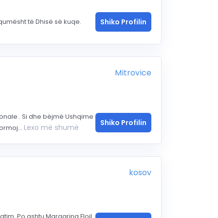
 qumësht të Dhisë së kuqe.
Shiko Profilin
Mitrovice
onale . Si dhe bëjmë Ushqime
Shiko Profilin
Lexo më shumë
ormoj...
kosov
atim. Po ashtu Margarina Floil