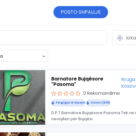
POSTO SHPALLJE
ro
Barnatore Bujqësore
Rruga
"Pasoma"
Kosov
0 Rekomandime
Përgjigjje të shpejtë
Visitors (508)
D.P.T Barnatore Bujqësore Pasoma Tek ne i g
nevojiten për Bujqësi