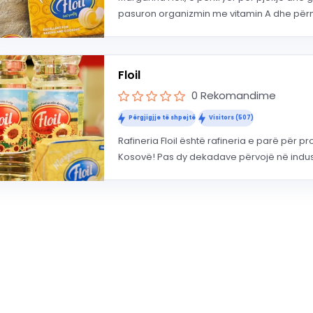
pasuron organizmin me vitamin A dhe për
Floil
0 Rekomandime
Përgjigjje të shpejtë
Visitors (507)
Rafineria Floil është rafineria e parë për p
Kosovë! Pas dy dekadave përvojë në indust