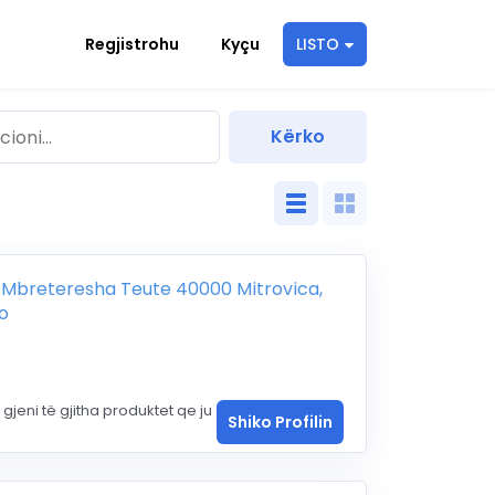
Regjistrohu
Kyçu
LISTO
 Mbreteresha Teute 40000 Mitrovica,
o
jeni të gjitha produktet qe ju
Shiko Profilin