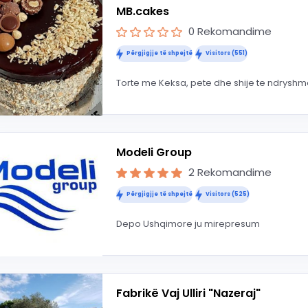
MB.cakes
0 Rekomandime
Përgjigjje të shpejtë
Visitors (551)
Torte me Keksa, pete dhe shije te ndrysh
Modeli Group
2 Rekomandime
Përgjigjje të shpejtë
Visitors (525)
Depo Ushqimore ju mirepresum
Fabrikë Vaj Ulliri "Nazeraj"