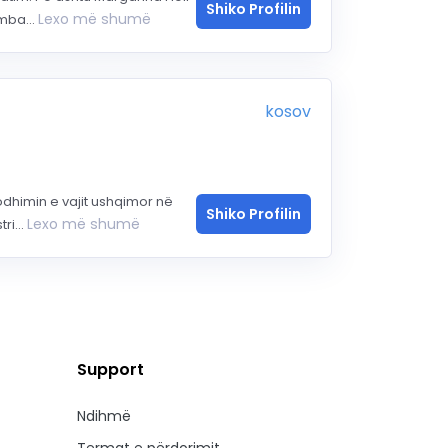
Shiko Profilin
Lexo më shumë
mba...
kosov
rodhimin e vajit ushqimor në
Shiko Profilin
Lexo më shumë
ri...
Support
Ndihmë