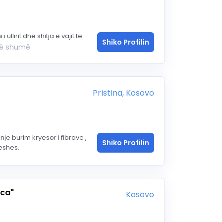
 ullirit dhe shitja e vajit te
Shiko Profilin
më shumë
Pristina, Kosovo
je burim kryesor i fibrave ,
Shiko Profilin
eshes.
ica"
Kosovo