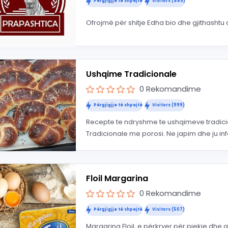
Përgjigjje të shpejtë
Visitors (469)
Ofrojmë për shitje Edha bio dhe gjithashtu
Ushqime Tradicionale
0 Rekomandime
Përgjigjje të shpejtë
Visitors (999)
Recepte te ndryshme te ushqimeve tradici
Tradicionale me porosi. Ne japim dhe ju inf
Floil Margarina
0 Rekomandime
Përgjigjje të shpejtë
Visitors (507)
Margarina Floil, e përkryer për pjekje dhe g