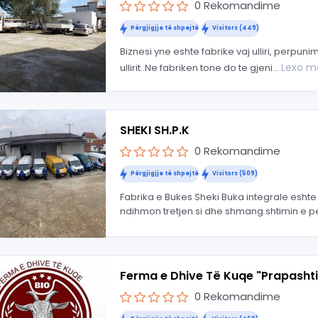
0 Rekomandime
Përgjigjje të shpejtë
Visitors (449)
Biznesi yne eshte fabrike vaj ulliri, perpunimi i
Lexo 
ullirit..Ne fabriken tone do te gjeni...
SHEKI SH.P.K
0 Rekomandime
Përgjigjje të shpejtë
Visitors (509)
Fabrika e Bukes Sheki Buka integrale eshte n
ndihmon tretjen si dhe shmang shtimin e p
Ferma e Dhive Të Kuqe "Prapasht
0 Rekomandime