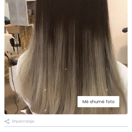
Më shumë foto
Shpërndaje