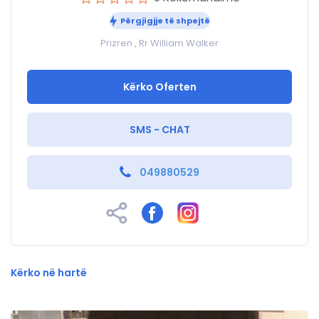
Përgjigjje të shpejtë
Prizren , Rr William Walker
Kërko Oferten
SMS - CHAT
049880529
Kërko në hartë