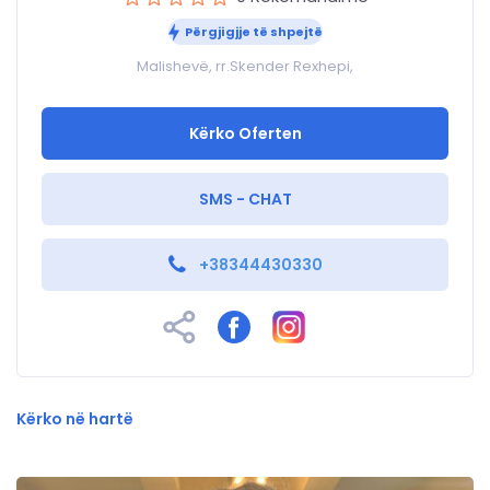
Përgjigjje të shpejtë
Malishevë, rr.Skender Rexhepi,
Kërko Oferten
SMS - CHAT
+38344430330
Kërko në hartë