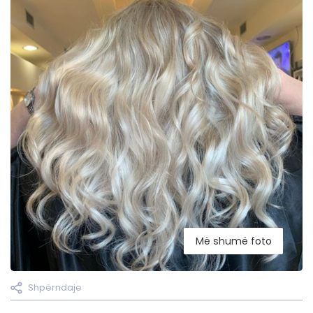
Më shumë foto
Shpërndaje