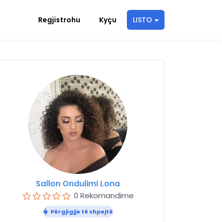
Regjistrohu
Kyçu
LISTO
Sallon Ondulimi Lona
0 Rekomandime
Përgjigjje të shpejtë