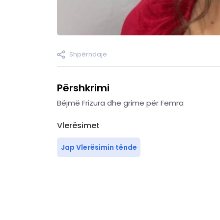
Shpërndaje
Përshkrimi
Bëjmë Frizura dhe grime për Femra
Vlerësimet
Jap Vlerësimin tënde