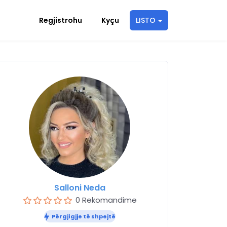
Regjistrohu
Kyçu
LISTO
Salloni Neda
0 Rekomandime
Përgjigjje të shpejtë