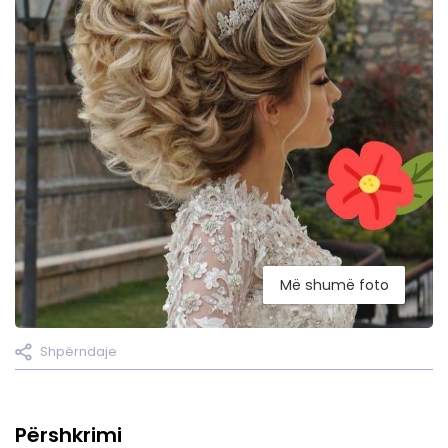
Më shumë foto
Shpërndaje
Përshkrimi