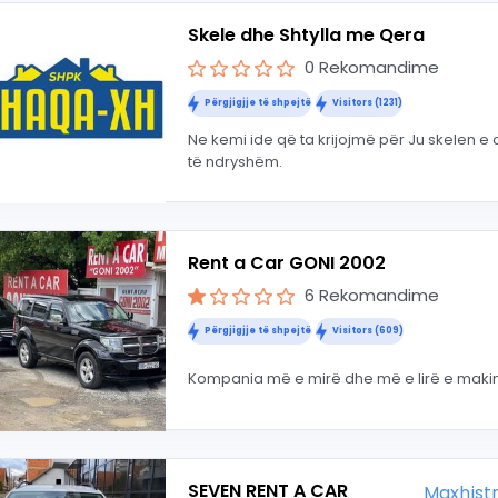
Skele dhe Shtylla me Qera
0 Rekomandime
Përgjigjje të shpejtë
Visitors (1231)
Ne kemi ide që ta krijojmë për Ju skelen e
të ndryshëm.
Rent a Car GONI 2002
6 Rekomandime
Përgjigjje të shpejtë
Visitors (609)
Kompania më e mirë dhe më e lirë e maki
SEVEN RENT A CAR
Maxhistr