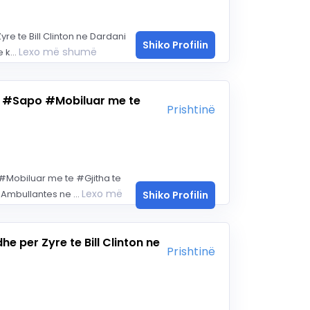
e te Bill Clinton ne Dardani
Shiko Profilin
Lexo më shumë
 k...
 #Sapo #Mobiluar me te
Prishtinë
obiluar me te #Gjitha te
Lexo më
mbullantes ne ...
Shiko Profilin
e per Zyre te Bill Clinton ne
Prishtinë