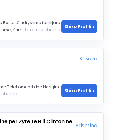
 Raste të ndryshme familjare
Shiko Profilin
Lexo më shumë
hme, Karr...
Kosove
nda me Telekomand dhe Ndriqim
Shiko Profilin
ë shumë
e per Zyre te Bill Clinton ne
Prishtinë