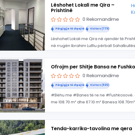
Lëshohet Lokali me Qira –
H
Prishtinë
K
0 Rekomandime
Përgjigjje të shpejtë
Visitors (779)
Lëshohet Lokali me Qira në qendër të Prish
në rrugën Ibrahim Lutfiu përball Sahatkullës
Ofrojm per Shitje Bansa ne Fushk
0 Rekomandime
Përgjigjje të shpejtë
Visitors (925)
#Bëhu me #Banes të re ne #Fushkosovë.
me 108.70 m² dhe 67.10 m² Banesa 108.70m² n
Tenda-karrika-tavolina me qera