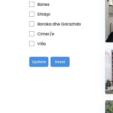
Banes
Shtëpi
Baraka dhe Garazhda
Cimer/e
Villa
Update
Reset
view