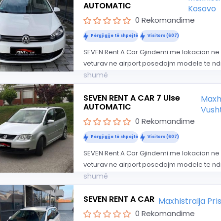
AUTOMATIC
Kosovo
0 Rekomandime
Përgjigjje të shpejtë
Visitors (607)
SEVEN Rent A Car Gjindemi me lokacion ne 
veturav ne airport posedojm modele te ndr
shumë
SEVEN RENT A CAR 7 Ulse
Maxhi
AUTOMATIC
Vusht
0 Rekomandime
Përgjigjje të shpejtë
Visitors (607)
SEVEN Rent A Car Gjindemi me lokacion ne 
veturav ne airport posedojm modele te ndr
shumë
SEVEN RENT A CAR
Maxhistralja Pr
0 Rekomandime