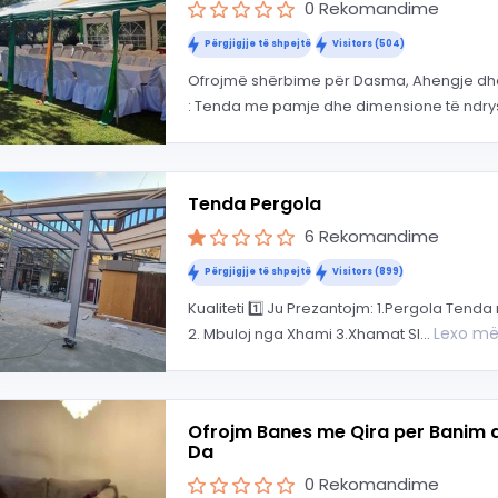
0 Rekomandime
Përgjigjje të shpejtë
Visitors (504)
Ofrojmë shërbime për Dasma, Ahengje dhe
: Tenda me pamje dhe dimensione të ndrys
Tenda Pergola
6 Rekomandime
Përgjigjje të shpejtë
Visitors (899)
Kualiteti 1️⃣ Ju Prezantojm: 1.Pergola Te
Lexo m
2. Mbuloj nga Xhami 3.Xhamat Sl...
Ofrojm Banes me Qira per Banim dh
Da
0 Rekomandime