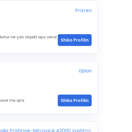
Prizren
 duhur në çdo objekt apo vend
Shiko Profilin
Gjilan
nave me qira.
Shiko Profilin
alja Prishtinë-Mitrovicë 42000 Vushtrri,