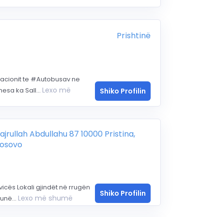
Prishtinë
ionit te #Autobusav ne
Lexo më
esa ka Sall...
Shiko Profilin
ajrullah Abdullahu 87 10000 Pristina,
osovo
icës Lokali gjindët në rrugën
Shiko Profilin
Lexo më shumë
unë...