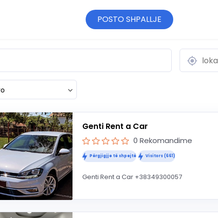
POSTO SHPALLJE
ro
Genti Rent a Car
0 Rekomandime
Përgjigjje të shpejtë
Visitors (661)
Genti Rent a Car +38349300057