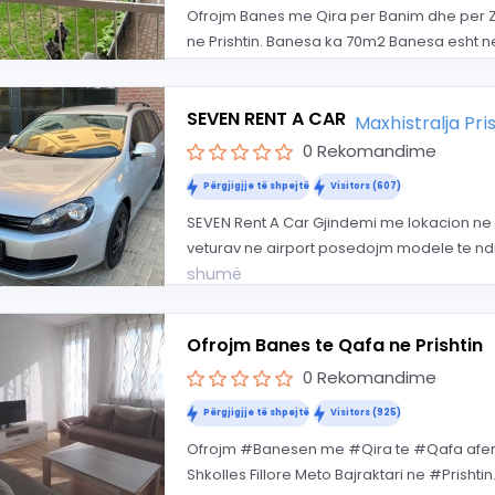
Ofrojm Banes me Qira per Banim dhe per Zyr
ne Prishtin. Banesa ka 70m2 Banesa esht ne
SEVEN RENT A CAR
Maxhistralja Pr
0 Rekomandime
Përgjigjje të shpejtë
Visitors (607)
SEVEN Rent A Car Gjindemi me lokacion ne 
veturav ne airport posedojm modele te ndr
shumë
Ofrojm Banes te Qafa ne Prishtin
0 Rekomandime
Përgjigjje të shpejtë
Visitors (925)
Ofrojm #Banesen me #Qira te #Qafa afer i
Shkolles Fillore Meto Bajraktari ne #Prishtin. 