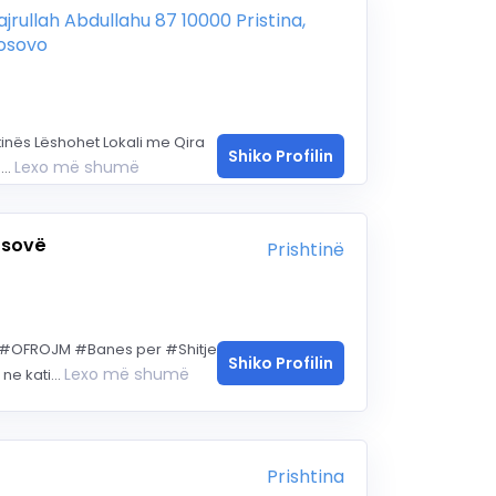
ajrullah Abdullahu 87 10000 Pristina,
osovo
tinës Lëshohet Lokali me Qira
Shiko Profilin
Lexo më shumë
...
osovë
Prishtinë
 #OFROJM #Banes per #Shitje
Shiko Profilin
Lexo më shumë
e kati...
Prishtina