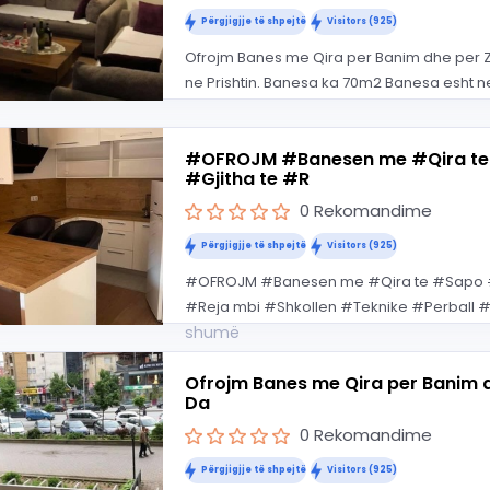
Përgjigjje të shpejtë
Visitors (925)
Ofrojm Banes me Qira per Banim dhe per Zyr
ne Prishtin. Banesa ka 70m2 Banesa esht ne
#OFROJM #Banesen me #Qira te
#Gjitha te #R
0 Rekomandime
Përgjigjje të shpejtë
Visitors (925)
#OFROJM #Banesen me #Qira te #Sapo #M
#Reja mbi #Shkollen #Teknike #Perball #A
shumë
Ofrojm Banes me Qira per Banim dh
Da
0 Rekomandime
Përgjigjje të shpejtë
Visitors (925)