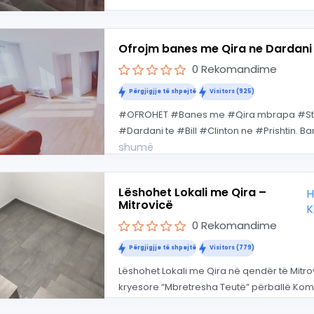
Ofrojm banes me Qira ne Dardani
0 Rekomandime
Përgjigjje të shpejtë
Visitors (925)
#OFROHET #Banes me #Qira mbrapa #Stac
#Dardani te #Bill #Clinton ne #Prishtin. Ban
shumë
Lëshohet Lokali me Qira –
H
Mitrovicë
K
0 Rekomandime
Përgjigjje të shpejtë
Visitors (779)
Lëshohet Lokali me Qira në qendër të Mitrov
kryesore “Mbretresha Teutë” përballë Kom