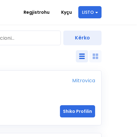
Regjistrohu
Kyçu
LISTO
Mitrovica
Shiko Profilin