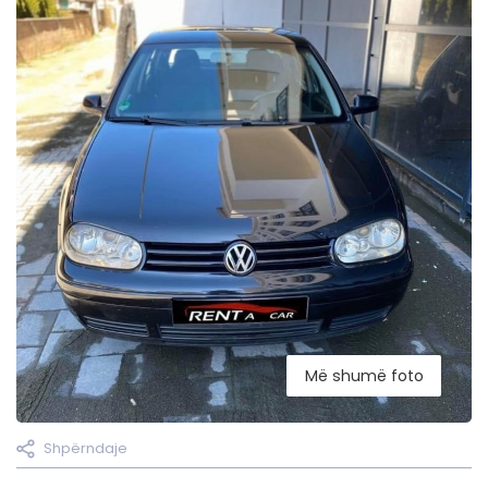
Më shumë foto
Shpërndaje