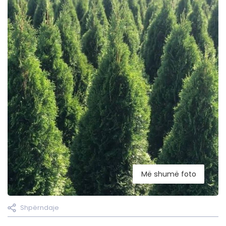
Më shumë foto
Shpërndaje