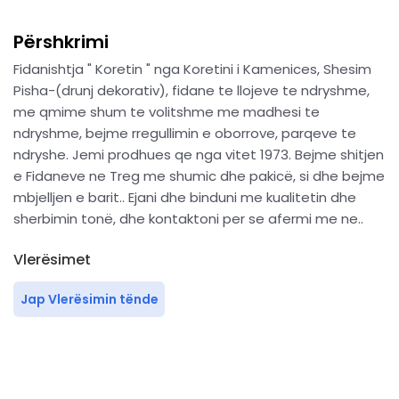
Përshkrimi
Fidanishtja " Koretin " nga Koretini i Kamenices, Shesim
Pisha-(drunj dekorativ), fidane te llojeve te ndryshme,
me qmime shum te volitshme me madhesi te
ndryshme, bejme rregullimin e oborrove, parqeve te
ndryshe. Jemi prodhues qe nga vitet 1973. Bejme shitjen
e Fidaneve ne Treg me shumic dhe pakicë, si dhe bejme
mbjelljen e barit.. Ejani dhe binduni me kualitetin dhe
sherbimin tonë, dhe kontaktoni per se afermi me ne..
Vlerësimet
Jap Vlerësimin tënde