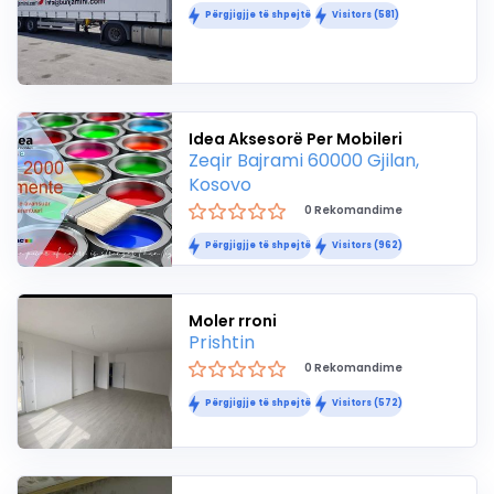
Përgjigjje të shpejtë
Visitors (581)
Idea Aksesorë Per Mobileri
Zeqir Bajrami 60000 Gjilan,
Kosovo
0 Rekomandime
Përgjigjje të shpejtë
Visitors (962)
Moler rroni
Prishtin
0 Rekomandime
Përgjigjje të shpejtë
Visitors (572)