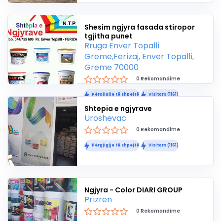
Shesim ngjyra fasada stiropor
tgjitha punet
Rruga Enver Topalli
Greme,Ferizaj, Enver Topalli,
Greme 70000
0 Rekomandime
Përgjigjje të shpejtë
Visitors (1161)
Shtepia e ngjyrave
Uroshevac
0 Rekomandime
Përgjigjje të shpejtë
Visitors (1161)
Ngjyra - Color DIARI GROUP
Prizren
0 Rekomandime