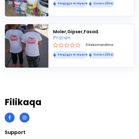
Përgjigjje të shpejtë
Visitors (554)
Moler,Gipser,Fasad.
Prizren
0 Rekomandime
Përgjigjje të shpejtë
Visitors (554)
Filikaqa
Support