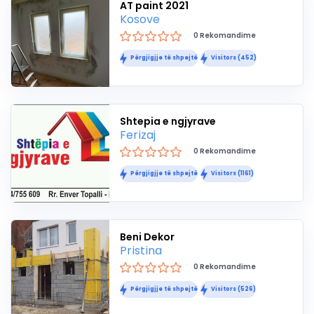
AT paint 2021
Kosove
0 Rekomandime
Përgjigjje të shpejtë
Visitors (452)
Shtepia e ngjyrave
Ferizaj
0 Rekomandime
Përgjigjje të shpejtë
Visitors (1161)
Beni Dekor
Pristina
0 Rekomandime
Përgjigjje të shpejtë
Visitors (526)