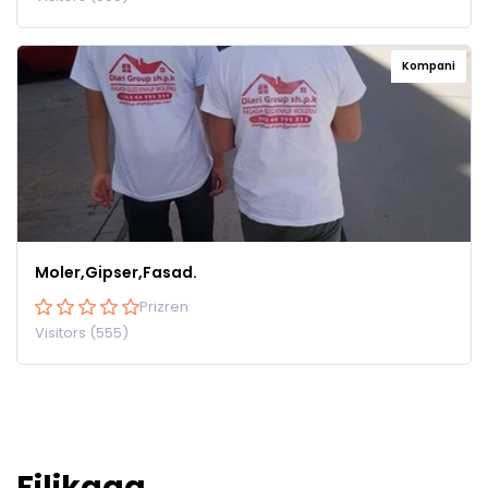
Kompani
Moler,Gipser,Fasad.
Prizren
Visitors (555)
Filikaqa