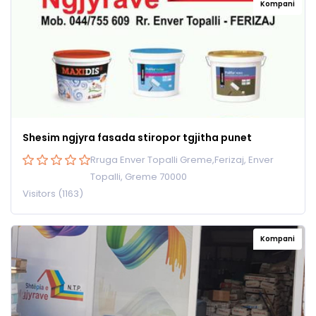
Kompani
Shesim ngjyra fasada stiropor tgjitha punet
Rruga Enver Topalli Greme,Ferizaj, Enver
Topalli, Greme 70000
Visitors (1163)
Kompani