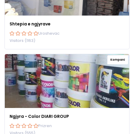
Shtepia e ngjyrave
Uroshevac
Visitors (1163)
Kompani
Ngjyra - Color DIARI GROUP
Prizren
Visitors (555)