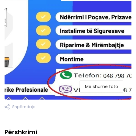
Më shumë foto
Shpërndaje
Përshkrimi