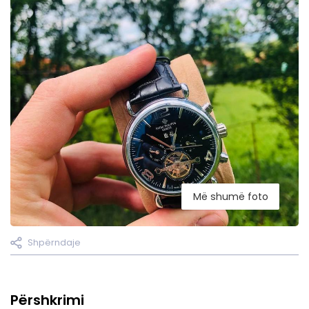
Më shumë foto
Shpërndaje
Përshkrimi