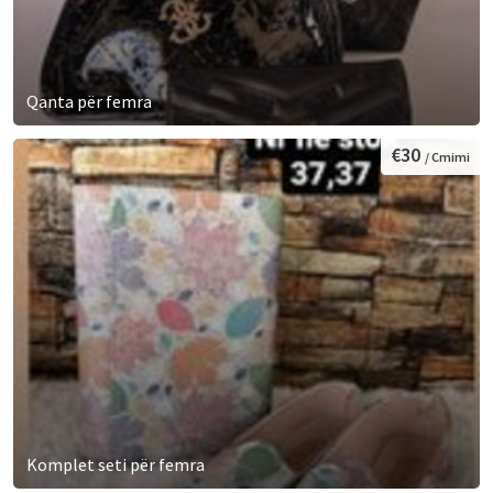
Qanta për femra
€30
/ Cmimi
Komplet seti për femra