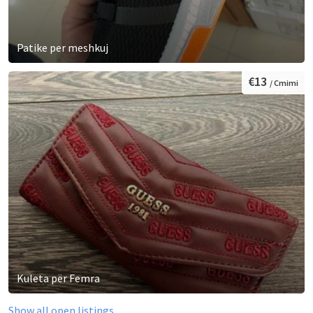
Patike per meshkuj
€13
/ Cmimi
Kuleta për Femra
Show all open listings