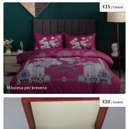
€35
/ Cmimi
Mbulesa për kreveta
€30
/ Cmimi