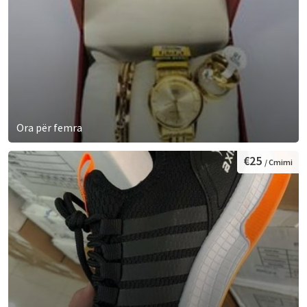
Ora për femra
€25
/ Cmimi