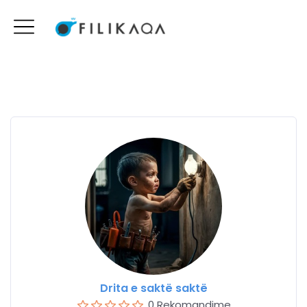
Drita e saktë saktë
0 Rekomandime