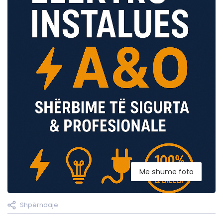
Më shumë foto
Shpërndaje