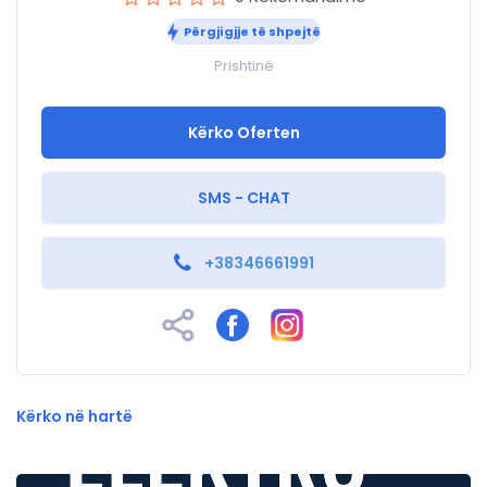
Përgjigjje të shpejtë
Prishtinë
Kërko Oferten
SMS - CHAT
+38346661991
Kërko në hartë