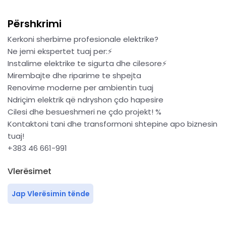
Përshkrimi
Kerkoni sherbime profesionale elektrike?
Ne jemi ekspertet tuaj per:⚡️
Instalime elektrike te sigurta dhe cilesore⚡️
Mirembajte dhe riparime te shpejta
Renovime moderne per ambientin tuaj
Ndriçim elektrik që ndryshon çdo hapesire ️
Cilesi dhe besueshmeri ne çdo projekt! %
Kontaktoni tani dhe transformoni shtepine apo biznesin
tuaj!
+383 46 661-991
Vlerësimet
Jap Vlerësimin tënde