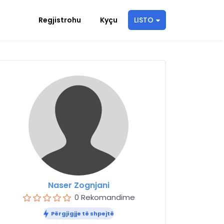
Regjistrohu
Kyçu
LISTO
Naser Zognjani
0 Rekomandime
Përgjigjje të shpejtë