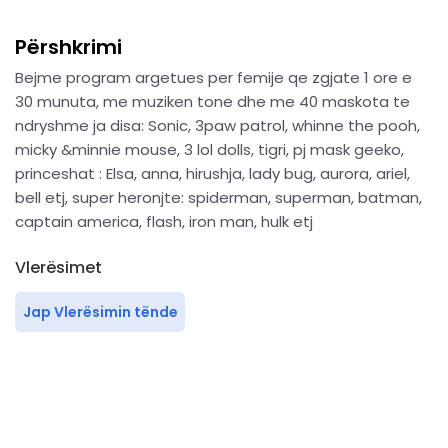
Përshkrimi
Bejme program argetues per femije qe zgjate 1 ore e
30 munuta, me muziken tone dhe me 40 maskota te
ndryshme ja disa: Sonic, 3paw patrol, whinne the pooh,
micky &minnie mouse, 3 lol dolls, tigri, pj mask geeko,
princeshat : Elsa, anna, hirushja, lady bug, aurora, ariel,
bell etj, super heronjte: spiderman, superman, batman,
captain america, flash, iron man, hulk etj
Vlerësimet
Jap Vlerësimin tënde