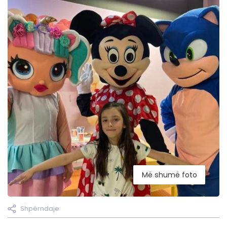
Më shumë foto
Shpërndaje