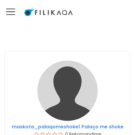
maskota_palaqomeshoke1 Palaço me shoke
0 Rekomandime