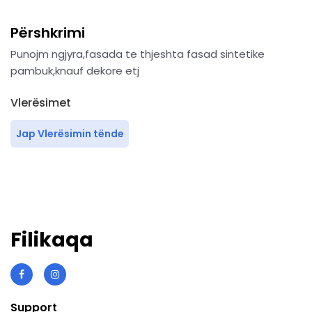
Përshkrimi
Punojm ngjyra,fasada te thjeshta fasad sintetike
pambuk,knauf dekore etj
Vlerësimet
Jap Vlerësimin tënde
Filikaqa
Support