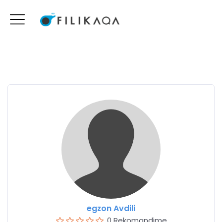
egzon Avdili
0 Rekomandime