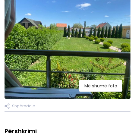
Më shumë foto
Shpërndaje
Përshkrimi