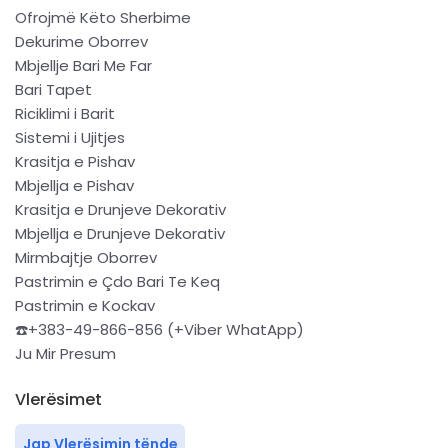
Ofrojmë Këto Sherbime
Dekurime Oborrev
Mbjellje Bari Me Far
Bari Tapet
Riciklimi i Barit
Sistemi i Ujitjes
Krasitja e Pishav
Mbjellja e Pishav
Krasitja e Drunjeve Dekorativ
Mbjellja e Drunjeve Dekorativ
Mirmbajtje Oborrev
Pastrimin e Çdo Bari Te Keq
Pastrimin e Kockav
☎️+383-49-866-856 (+Viber WhatApp)
Ju Mir Presum
Vlerësimet
Jap Vlerësimin tënde