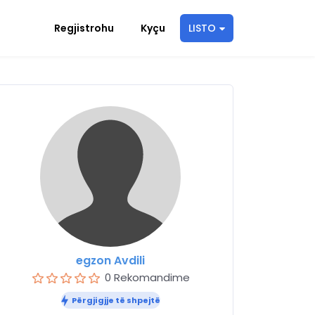
Regjistrohu
Kyçu
LISTO
egzon Avdili
0 Rekomandime
Përgjigjje të shpejtë