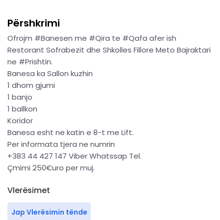
Përshkrimi
Ofrojm #Banesen me #Qira te #Qafa afer ish
Restorant Sofrabezit dhe Shkolles Fillore Meto Bajraktari
ne #Prishtin.
Banesa ka Sallon kuzhin
1 dhom gjumi
1 banjo
1 ballkon
Koridor
Banesa esht ne katin e 8-t me Lift.
Per informata tjera ne numrin
+383 44 427 147 Viber Whatssap Tel.
Çmimi 250€uro per muj.
Vlerësimet
Jap Vlerësimin tënde