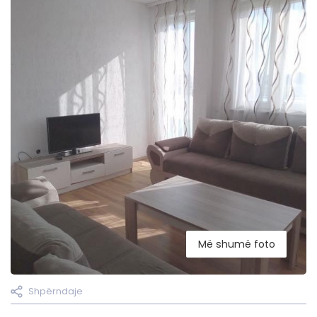
Më shumë foto
Shpërndaje