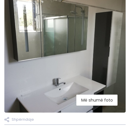
Më shumë foto
Shpërndaje