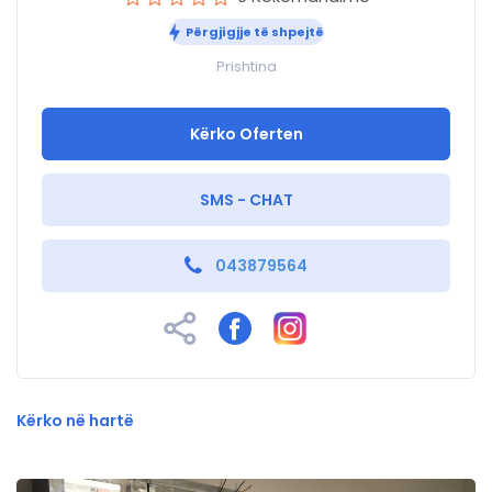
Përgjigjje të shpejtë
Prishtina
Kërko Oferten
SMS - CHAT
043879564
Kërko në hartë