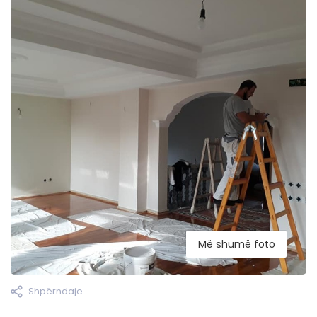
Më shumë foto
Shpërndaje