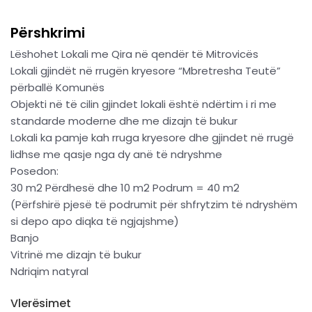
Përshkrimi
Lëshohet Lokali me Qira në qendër të Mitrovicës
Lokali gjindët në rrugën kryesore “Mbretresha Teutë”
përballë Komunës
Objekti në të cilin gjindet lokali është ndërtim i ri me
standarde moderne dhe me dizajn të bukur
Lokali ka pamje kah rruga kryesore dhe gjindet në rrugë
lidhse me qasje nga dy anë të ndryshme
Posedon:
30 m2 Përdhesë dhe 10 m2 Podrum = 40 m2
(Përfshirë pjesë të podrumit për shfrytzim të ndryshëm
si depo apo diqka të ngjajshme)
Banjo
Vitrinë me dizajn të bukur
Ndriqim natyral
Vlerësimet