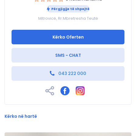
Përgjigjje të shpejtë
Mitrovicë, Rr.Mbretresha Teutë
Kërko Oferten
SMS - CHAT
043 222 000
Kërko në hartë