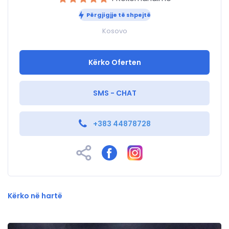
Përgjigjje të shpejtë
Kosovo
Kërko Oferten
SMS - CHAT
+383 44878728
Kërko në hartë