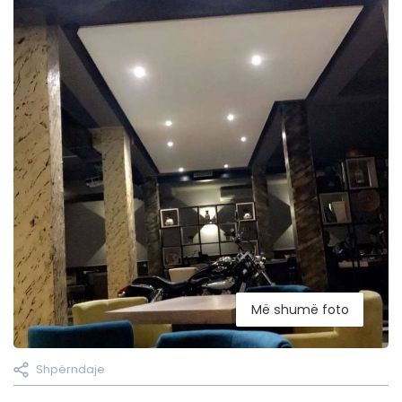
Më shumë foto
Shpërndaje