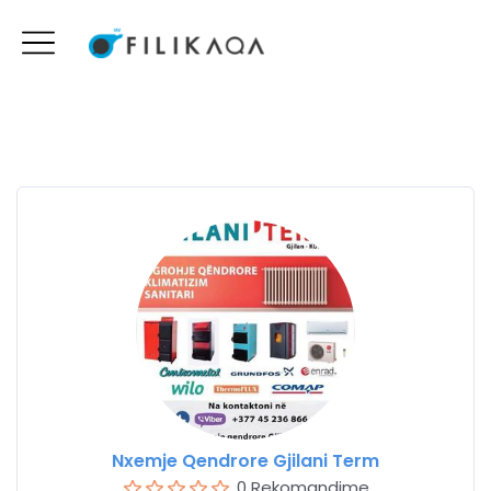
Nxemje Qendrore Gjilani Term
0 Rekomandime