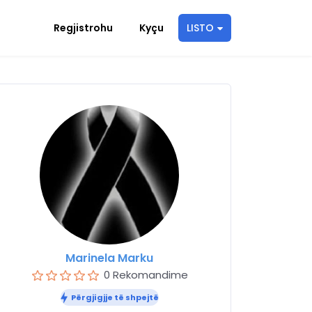
Regjistrohu
Kyçu
LISTO
Marinela Marku
0 Rekomandime
Përgjigjje të shpejtë