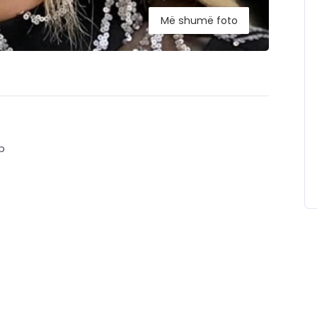
Më shumë foto
p