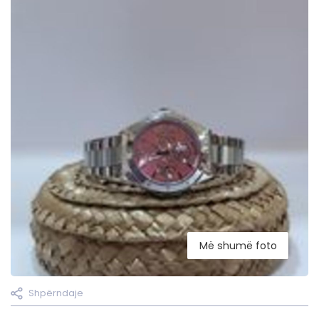
Më shumë foto
Shpërndaje