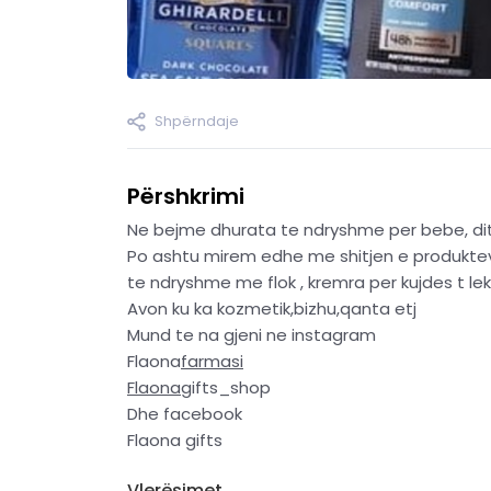
Shpërndaje
Përshkrimi
Ne bejme dhurata te ndryshme per bebe, dite
Po ashtu mirem edhe me shitjen e produkt
te ndryshme me flok , kremra per kujdes t lek
Avon ku ka kozmetik,bizhu,qanta etj
Mund te na gjeni ne instagram
Flaona
farmasi
Flaona
gifts_shop
Dhe facebook
Flaona gifts
Vlerësimet