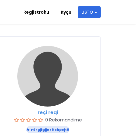
Regjistrohu
Kyçu
LISTO
reçi reqi
0 Rekomandime
Përgjigjje të shpejtë