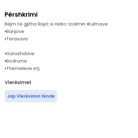
Përshkrimi
Bëjm të gjitha llojet e Hidro-Izolimin ▪Kulmave
▪Banjove
▪Terasava
▪Garazhdave
▪Bodrume
▪Themeleve etj.
Vlerësimet
Jap Vlerësimin tënde