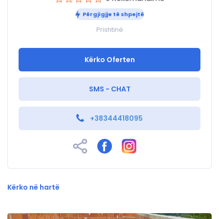
Përgjigjje të shpejtë
Prishtinë
Kërko Oferten
SMS - CHAT
+38344418095
Kërko në hartë