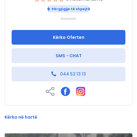
Përgjigjje të shpejtë
kosovo
Kërko Oferten
SMS - CHAT
044 52 13 13
Kërko në hartë