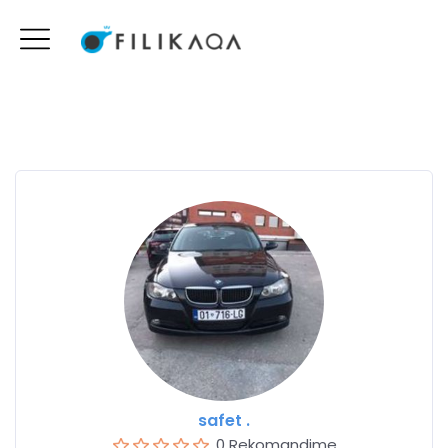
safet .
0 Rekomandime