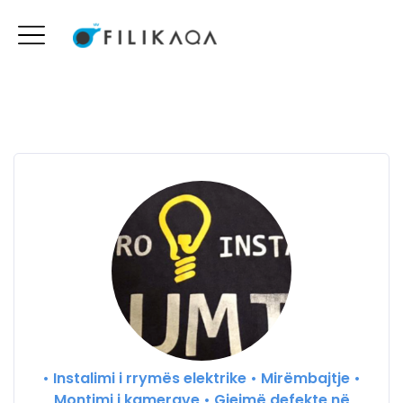
• Instalimi i rrymës elektrike • Mirëmbajtje •
Montimi i kamerave • Gjejmë defekte në