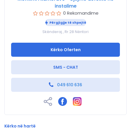
instalime
0 Rekomandime
Përgjigjje të shpejtë
Skënderaj , Rr.28 Nëntori
Kërko Oferten
SMS - CHAT
049 610 636
Kërko në hartë