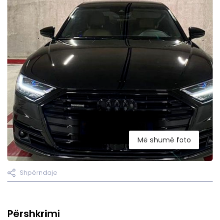
Më shumë foto
Shpërndaje
Përshkrimi