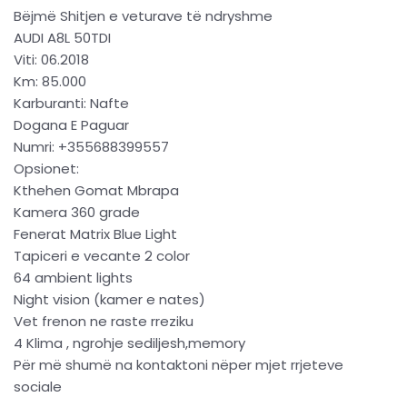
Bëjmë Shitjen e veturave të ndryshme
AUDI A8L 50TDI
Viti: 06.2018
Km: 85.000
Karburanti: Nafte
Dogana E Paguar
Numri: +355688399557
Opsionet:
Kthehen Gomat Mbrapa
Kamera 360 grade
Fenerat Matrix Blue Light
Tapiceri e vecante 2 color
64 ambient lights
Night vision (kamer e nates)
Vet frenon ne raste rreziku
4 Klima , ngrohje sediljesh,memory
Për më shumë na kontaktoni nëper mjet rrjeteve
sociale