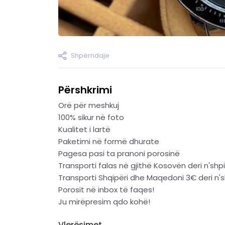
Shpërndaje
Përshkrimi
Orë për meshkuj
100% sikur në foto
Kualitet i lartë
Paketimi në formë dhurate
Pagesa pasi ta pranoni porosinë
Transporti falas në gjithë Kosovën deri n'shpi
Transporti Shqipëri dhe Maqedoni 3€ deri n's
Porosit në inbox të faqes!
Ju mirëpresim qdo kohë!
Vlerësimet