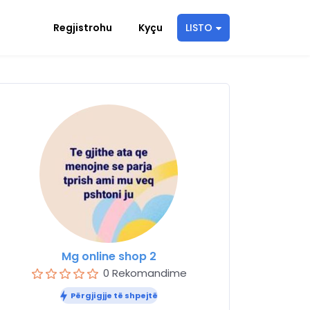
Regjistrohu
Kyçu
LISTO
Mg online shop 2
0 Rekomandime
Përgjigjje të shpejtë